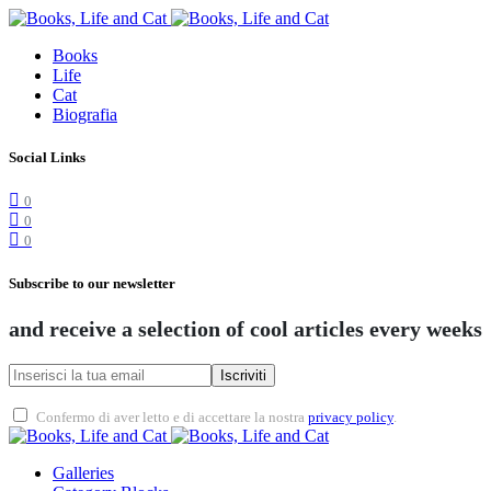
Books
Life
Cat
Biografia
Social Links
0
0
0
Subscribe to our newsletter
and receive a selection of cool articles every weeks
Iscriviti
Confermo di aver letto e di accettare la nostra
privacy policy
.
Galleries