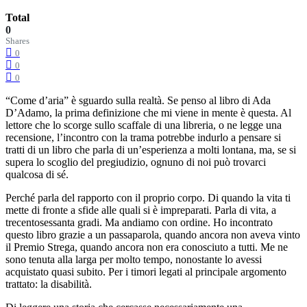
Total
0
Shares
0
0
0
“Come d’aria” è sguardo sulla realtà. Se penso al libro di Ada
D’Adamo, la prima definizione che mi viene in mente è questa. Al
lettore che lo scorge sullo scaffale di una libreria, o ne legge una
recensione, l’incontro con la trama potrebbe indurlo a pensare si
tratti di un libro che parla di un’esperienza a molti lontana, ma, se si
supera lo scoglio del pregiudizio, ognuno di noi può trovarci
qualcosa di sé.
Perché parla del rapporto con il proprio corpo. Di quando la vita ti
mette di fronte a sfide alle quali si è impreparati. Parla di vita, a
trecentosessanta gradi. Ma andiamo con ordine. Ho incontrato
questo libro grazie a un passaparola, quando ancora non aveva vinto
il Premio Strega, quando ancora non era conosciuto a tutti. Me ne
sono tenuta alla larga per molto tempo, nonostante lo avessi
acquistato quasi subito. Per i timori legati al principale argomento
trattato: la disabilità.