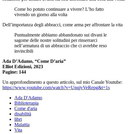
Come ho potuto continuare a vivere? L’ho fatto
vivendo un giorno alla volta
Dell’importanza degli abbracci, come arma per affrontare la vita
Puntualmente abbiamo abbandonato sui divani le
sagome delle nostre solitudini per rinserrarci
nell’armatura di un abbraccio che ci avrebbe reso
invincibili
Ada D’Adamo, “Come D’aria”
Elliot Edizioni, 2023
Pagine: 144
Un approfondimento a questo articolo, sul mio Canale Youtube:
https://www.youtube.com/watch?v=UnqjvVeRepg&t=1s
Ada D'Adamo
Biblioterapia
Come d'aria
disabilità
libri
Malattia
Vita