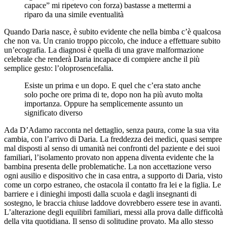
capace” mi ripetevo con forza) bastasse a mettermi a
riparo da una simile eventualità
Quando Daria nasce, è subito evidente che nella bimba c’è qualcosa
che non va. Un cranio troppo piccolo, che induce a effettuare subito
un’ecografia. La diagnosi è quella di una grave malformazione
celebrale che renderà Daria incapace di compiere anche il più
semplice gesto: l’oloprosencefalia.
Esiste un prima e un dopo. E quel che c’era stato anche
solo poche ore prima di te, dopo non ha più avuto molta
importanza. Oppure ha semplicemente assunto un
significato diverso
Ada D’Adamo racconta nel dettaglio, senza paura, come la sua vita
cambia, con l’arrivo di Daria. La freddezza dei medici, quasi sempre
mal disposti al senso di umanità nei confronti del paziente e dei suoi
familiari, l’isolamento provato non appena diventa evidente che la
bambina presenta delle problematiche. La non accettazione verso
ogni ausilio e dispositivo che in casa entra, a supporto di Daria, visto
come un corpo estraneo, che ostacola il contatto fra lei e la figlia. Le
barriere e i dinieghi imposti dalla scuola e dagli insegnanti di
sostegno, le braccia chiuse laddove dovrebbero essere tese in avanti.
L’alterazione degli equilibri familiari, messi alla prova dalle difficoltà
della vita quotidiana. Il senso di solitudine provato. Ma allo stesso