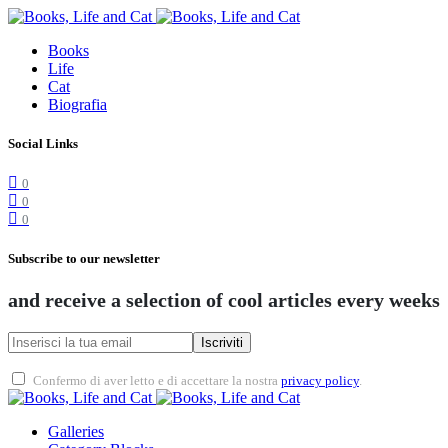
Books
Life
Cat
Biografia
Social Links
0
0
0
Subscribe to our newsletter
and receive a selection of cool articles every weeks
Iscriviti
Confermo di aver letto e di accettare la nostra
privacy policy
.
Galleries