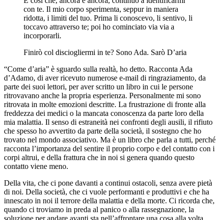
È così che, ancora e ancora, continuo a identificarmi
con te. Il mio corpo sperimenta, seppur in maniera
ridotta, i limiti del tuo. Prima li conoscevo, li sentivo, li
toccavo attraverso te; poi ho cominciato via via a
incorporarli.
Finirò col disciogliermi in te? Sono Ada. Sarò D’aria
“Come d’aria” è sguardo sulla realtà, ho detto. Racconta Ada
d’Adamo, di aver ricevuto numerose e-mail di ringraziamento, da
parte dei suoi lettori, per aver scritto un libro in cui le persone
ritrovavano anche la propria esperienza. Personalmente mi sono
ritrovata in molte emozioni descritte. La frustrazione di fronte alla
freddezza dei medici o la mancata conoscenza da parte loro della
mia malattia. Il senso di estraneità nei confronti degli ausili, il rifiuto
che spesso ho avvertito da parte della società, il sostegno che ho
trovato nel mondo associativo. Ma è un libro che parla a tutti, perché
racconta l’importanza del sentire il proprio corpo e del contatto con i
corpi altrui, e della frattura che in noi si genera quando questo
contatto viene meno.
Della vita, che ci pone davanti a continui ostacoli, senza avere pietà
di noi. Della società, che ci vuole performanti e produttivi e che ha
innescato in noi il terrore della malattia e della morte. Ci ricorda che,
quando ci troviamo in preda al panico o alla rassegnazione, la
soluzione per andare avanti sta nell’affrontare una cosa alla volta.