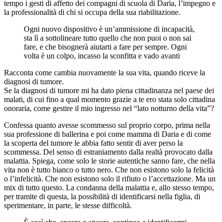
tempo i gesti di affetto dei compagni di scuola di Daria, l’impegno e
la professionalità di chi si occupa della sua riabilitazione.
Ogni nuovo dispositivo è un’ammissione di incapacità,
sta lì a sottolineare tutto quello che non puoi o non sai
fare, e che bisognerà aiutarti a fare per sempre. Ogni
volta è un colpo, incasso la sconfitta e vado avanti
Racconta come cambia nuovamente la sua vita, quando riceve la
diagnosi di tumore.
Se la diagnosi di tumore mi ha dato piena cittadinanza nel paese dei
malati, di cui fino a qual momento grazie a te ero stata solo cittadina
onoraria, come gestire il mio ingresso nel “lato notturno della vita”?
Confessa quanto avesse scommesso sul proprio corpo, prima nella
sua professione di ballerina e poi come mamma di Daria e di come
la scoperta del tumore le abbia fatto sentir di aver perso la
scommessa. Del senso di estraniamento dalla realtà provocato dalla
malattia. Spiega, come solo le storie autentiche sanno fare, che nella
vita non è tutto bianco o tutto nero. Che non esistono solo la felicità
o l’infelicità. Che non esistono solo il rifiuto o l’accettazione. Ma un
mix di tutto questo. La condanna della malattia e, allo stesso tempo,
per tramite di questa, la possibilità di identificarsi nella figlia, di
sperimentare, in parte, le stesse difficoltà.