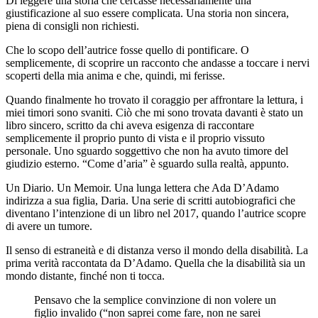
Di leggere una storia che cercasse necessariamente una
giustificazione al suo essere complicata. Una storia non sincera,
piena di consigli non richiesti.
Che lo scopo dell’autrice fosse quello di pontificare. O
semplicemente, di scoprire un racconto che andasse a toccare i nervi
scoperti della mia anima e che, quindi, mi ferisse.
Quando finalmente ho trovato il coraggio per affrontare la lettura, i
miei timori sono svaniti. Ciò che mi sono trovata davanti è stato un
libro sincero, scritto da chi aveva esigenza di raccontare
semplicemente il proprio punto di vista e il proprio vissuto
personale. Uno sguardo soggettivo che non ha avuto timore del
giudizio esterno. “Come d’aria” è sguardo sulla realtà, appunto.
Un Diario. Un Memoir. Una lunga lettera che Ada D’Adamo
indirizza a sua figlia, Daria. Una serie di scritti autobiografici che
diventano l’intenzione di un libro nel 2017, quando l’autrice scopre
di avere un tumore.
Il senso di estraneità e di distanza verso il mondo della disabilità. La
prima verità raccontata da D’Adamo. Quella che la disabilità sia un
mondo distante, finché non ti tocca.
Pensavo che la semplice convinzione di non volere un
figlio invalido (“non saprei come fare, non ne sarei