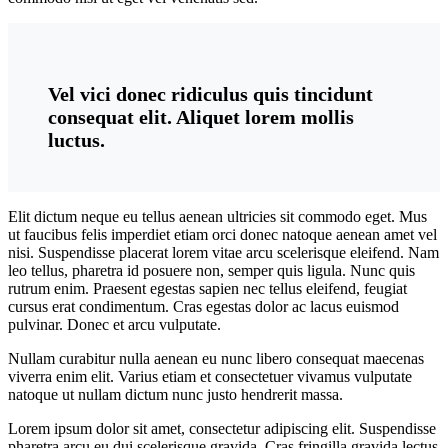
Vel vici donec ridiculus quis tincidunt
consequat elit. Aliquet lorem mollis
luctus.
Elit dictum neque eu tellus aenean ultricies sit commodo eget. Mus
ut faucibus felis imperdiet etiam orci donec natoque aenean amet vel
nisi. Suspendisse placerat lorem vitae arcu scelerisque eleifend. Nam
leo tellus, pharetra id posuere non, semper quis ligula. Nunc quis
rutrum enim. Praesent egestas sapien nec tellus eleifend, feugiat
cursus erat condimentum. Cras egestas dolor ac lacus euismod
pulvinar. Donec et arcu vulputate.
Nullam curabitur nulla aenean eu nunc libero consequat maecenas
viverra enim elit. Varius etiam et consectetuer vivamus vulputate
natoque ut nullam dictum nunc justo hendrerit massa.
Lorem ipsum dolor sit amet, consectetur adipiscing elit. Suspendisse
pharetra arcu eu dui scelerisque gravida. Cras fringilla gravida lectus