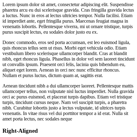
Lorem ipsum dolor sit amet, consectetur adipiscing elit. Suspendisse
pharetra arcu eu dui scelerisque gravida. Cras fringilla gravida lectus
a luctus. Nunc in eros at lectus ultricies tempor. Nulla facilisi. Etiam
id imperdiet ante, eget fringilla purus. Maecenas feugiat magna in
venenatis lobortis. Pellentesque viverra, mi ut ornare tristique, turpis
purus suscipit lectus, eu sodales dolor justo eu ex.
Donec commodo, eros sed porta accumsan, est leo euismod ligula,
quis rhoncus tellus sem ut risus. Morbi eget vehicula odio. Etiam
vestibulum libero scelerisque ullamcorper blandit. Cras at blandit
nibh, eget rhoncus ligula. Phasellus in dolor vel sem laoreet tincidunt
ut convallis ipsum. Praesent orci felis, lacinia quis bibendum eu,
aliquet eget lorem. Aenean in orci nec nunc efficitur rhoncus.
Nullam et purus luctus, dictum quam at, sagittis erat.
Aenean tincidunt nibh a dui ullamcorper laoreet. Pellentesque mattis
ullamcorper tellus, non vulputate nisl luctus imperdiet. Nulla gravida
orci ac purus euismod, et placerat turpis dapibus. Etiam vel tristique
turpis, tincidunt cursus neque. Nam vel suscipit turpis, a pharetra
nibh. Curabitur lobortis justo a lectus vulputate, id ultrices turpis
venenatis. In vitae risus vel dui porttitor tempor a id erat. Nulla sit
amet porta lectus, nec sodales neque
Right-Aligned