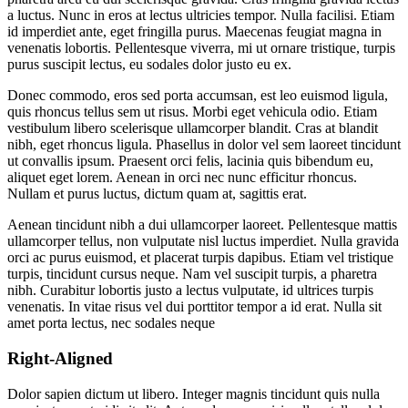
a luctus. Nunc in eros at lectus ultricies tempor. Nulla facilisi. Etiam
id imperdiet ante, eget fringilla purus. Maecenas feugiat magna in
venenatis lobortis. Pellentesque viverra, mi ut ornare tristique, turpis
purus suscipit lectus, eu sodales dolor justo eu ex.
Donec commodo, eros sed porta accumsan, est leo euismod ligula,
quis rhoncus tellus sem ut risus. Morbi eget vehicula odio. Etiam
vestibulum libero scelerisque ullamcorper blandit. Cras at blandit
nibh, eget rhoncus ligula. Phasellus in dolor vel sem laoreet tincidunt
ut convallis ipsum. Praesent orci felis, lacinia quis bibendum eu,
aliquet eget lorem. Aenean in orci nec nunc efficitur rhoncus.
Nullam et purus luctus, dictum quam at, sagittis erat.
Aenean tincidunt nibh a dui ullamcorper laoreet. Pellentesque mattis
ullamcorper tellus, non vulputate nisl luctus imperdiet. Nulla gravida
orci ac purus euismod, et placerat turpis dapibus. Etiam vel tristique
turpis, tincidunt cursus neque. Nam vel suscipit turpis, a pharetra
nibh. Curabitur lobortis justo a lectus vulputate, id ultrices turpis
venenatis. In vitae risus vel dui porttitor tempor a id erat. Nulla sit
amet porta lectus, nec sodales neque
Right-Aligned
Dolor sapien dictum ut libero. Integer magnis tincidunt quis nulla