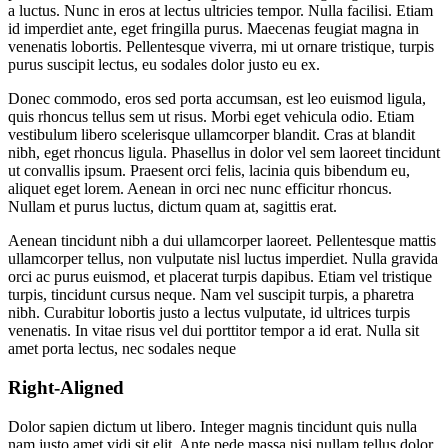
a luctus. Nunc in eros at lectus ultricies tempor. Nulla facilisi. Etiam
id imperdiet ante, eget fringilla purus. Maecenas feugiat magna in
venenatis lobortis. Pellentesque viverra, mi ut ornare tristique, turpis
purus suscipit lectus, eu sodales dolor justo eu ex.
Donec commodo, eros sed porta accumsan, est leo euismod ligula,
quis rhoncus tellus sem ut risus. Morbi eget vehicula odio. Etiam
vestibulum libero scelerisque ullamcorper blandit. Cras at blandit
nibh, eget rhoncus ligula. Phasellus in dolor vel sem laoreet tincidunt
ut convallis ipsum. Praesent orci felis, lacinia quis bibendum eu,
aliquet eget lorem. Aenean in orci nec nunc efficitur rhoncus.
Nullam et purus luctus, dictum quam at, sagittis erat.
Aenean tincidunt nibh a dui ullamcorper laoreet. Pellentesque mattis
ullamcorper tellus, non vulputate nisl luctus imperdiet. Nulla gravida
orci ac purus euismod, et placerat turpis dapibus. Etiam vel tristique
turpis, tincidunt cursus neque. Nam vel suscipit turpis, a pharetra
nibh. Curabitur lobortis justo a lectus vulputate, id ultrices turpis
venenatis. In vitae risus vel dui porttitor tempor a id erat. Nulla sit
amet porta lectus, nec sodales neque
Right-Aligned
Dolor sapien dictum ut libero. Integer magnis tincidunt quis nulla
nam justo amet vidi sit elit. Ante pede massa nisi nullam tellus dolor