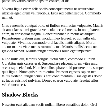
phasellus varius eleifend ipsum consequat dis.
Viverra ligula etiam felis sociis consequat metus nascetur vitae
ultricies eget lorem vel faucibus. Eros sed pellentesque. Commodo
nam ut.
Cras venenatis volutpat odio, ut finibus erat luctus vulputate. Mauris
sit amet lacus a mi gravida vehicula nec vel metus. In non pharetra
enim, in consequat magna. Donec pulvinar id metus ac aliquet.
Pellentesque pretium urna tincidunt leo laoreet, ac convallis elit
vulputate. Vivamus commodo orci iaculis mattis aliquet. Morbi
auctor mauris vitae metus rutrum luctus. Mauris mollis lectus nec
gravida blandit. Mauris feugiat faucibus nulla eget imperdiet.
Nunc nulla dui, tempus congue luctus vitae, commodo eu nibh.
Curabitur quis cursus erat. Suspendisse placerat lorem vitae arcu
scelerisque eleifend. Nam leo tellus, pharetra id posuere non, semper
quis ligula. Nunc quis rutrum enim. Praesent egestas sapien nec
tellus eleifend, feugiat cursus erat condimentum. Cras egestas dolor
ac lacus euismod pulvinar. Donec et arcu vulputate, feugiat tellus
vel, rhoncus est.
Shadow Blocks
Nascetur eget aliquam sociis nullam libero penatibus dolor. Orci