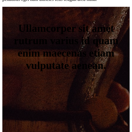
Ullamcorper sit amet
rutrum varius id quam
enim maecenas etiam
vulputate aenean.