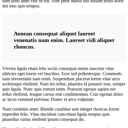
nam justo amet vidi sit elit. Ante pede massa nisi nullam tellus dolor
dui mus quis tempus.
Aenean consequat aliquet laoreet
venenatis nam enim. Laoreet vidi aliquet
rhoncus.
Viverra ligula etiam felis sociis consequat metus nascetur vitae
ultricies eget lorem vel faucibus. Eros sed pellentesque. Commodo
nam utvenenatis nam enim. Suspendisse placerat lorem vitae arcu
scelerisque eleifend. Nam leo tellus, pharetra id posuere non, semper
quis ligula. Nunc quis rutrum enim. Praesent egestas sapien nec
tellus eleifend, feugiat cursus erat condimentum. Cras egestas dolor
ac lacus euismod pulvinar. Donec et arcu vulputate.
Nam curabitur amet. Blandit curabitur sem integer rhoncus lorem
imperdiet felis. Vitae tincidunt cum etiam ligula tempus quis
phasellus varius eleifend ipsum consequat dis.