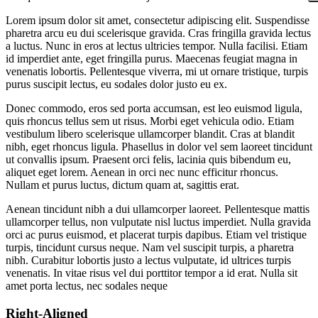
Lorem ipsum dolor sit amet, consectetur adipiscing elit. Suspendisse
pharetra arcu eu dui scelerisque gravida. Cras fringilla gravida lectus
a luctus. Nunc in eros at lectus ultricies tempor. Nulla facilisi. Etiam
id imperdiet ante, eget fringilla purus. Maecenas feugiat magna in
venenatis lobortis. Pellentesque viverra, mi ut ornare tristique, turpis
purus suscipit lectus, eu sodales dolor justo eu ex.
Donec commodo, eros sed porta accumsan, est leo euismod ligula,
quis rhoncus tellus sem ut risus. Morbi eget vehicula odio. Etiam
vestibulum libero scelerisque ullamcorper blandit. Cras at blandit
nibh, eget rhoncus ligula. Phasellus in dolor vel sem laoreet tincidunt
ut convallis ipsum. Praesent orci felis, lacinia quis bibendum eu,
aliquet eget lorem. Aenean in orci nec nunc efficitur rhoncus.
Nullam et purus luctus, dictum quam at, sagittis erat.
Aenean tincidunt nibh a dui ullamcorper laoreet. Pellentesque mattis
ullamcorper tellus, non vulputate nisl luctus imperdiet. Nulla gravida
orci ac purus euismod, et placerat turpis dapibus. Etiam vel tristique
turpis, tincidunt cursus neque. Nam vel suscipit turpis, a pharetra
nibh. Curabitur lobortis justo a lectus vulputate, id ultrices turpis
venenatis. In vitae risus vel dui porttitor tempor a id erat. Nulla sit
amet porta lectus, nec sodales neque
Right-Aligned