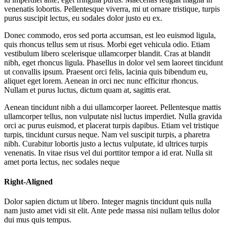
venenatis lobortis. Pellentesque viverra, mi ut ornare tristique, turpis
purus suscipit lectus, eu sodales dolor justo eu ex.
Donec commodo, eros sed porta accumsan, est leo euismod ligula,
quis rhoncus tellus sem ut risus. Morbi eget vehicula odio. Etiam
vestibulum libero scelerisque ullamcorper blandit. Cras at blandit
nibh, eget rhoncus ligula. Phasellus in dolor vel sem laoreet tincidunt
ut convallis ipsum. Praesent orci felis, lacinia quis bibendum eu,
aliquet eget lorem. Aenean in orci nec nunc efficitur rhoncus.
Nullam et purus luctus, dictum quam at, sagittis erat.
Aenean tincidunt nibh a dui ullamcorper laoreet. Pellentesque mattis
ullamcorper tellus, non vulputate nisl luctus imperdiet. Nulla gravida
orci ac purus euismod, et placerat turpis dapibus. Etiam vel tristique
turpis, tincidunt cursus neque. Nam vel suscipit turpis, a pharetra
nibh. Curabitur lobortis justo a lectus vulputate, id ultrices turpis
venenatis. In vitae risus vel dui porttitor tempor a id erat. Nulla sit
amet porta lectus, nec sodales neque
Right-Aligned
Dolor sapien dictum ut libero. Integer magnis tincidunt quis nulla
nam justo amet vidi sit elit. Ante pede massa nisi nullam tellus dolor
dui mus quis tempus.