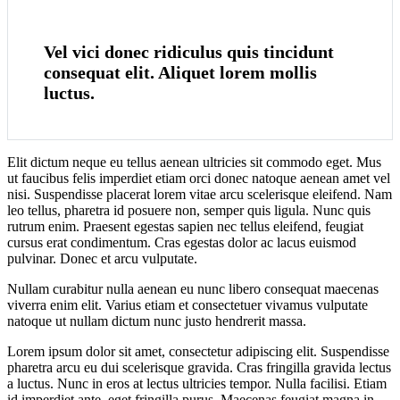
Vel vici donec ridiculus quis tincidunt
consequat elit. Aliquet lorem mollis
luctus.
Elit dictum neque eu tellus aenean ultricies sit commodo eget. Mus
ut faucibus felis imperdiet etiam orci donec natoque aenean amet vel
nisi. Suspendisse placerat lorem vitae arcu scelerisque eleifend. Nam
leo tellus, pharetra id posuere non, semper quis ligula. Nunc quis
rutrum enim. Praesent egestas sapien nec tellus eleifend, feugiat
cursus erat condimentum. Cras egestas dolor ac lacus euismod
pulvinar. Donec et arcu vulputate.
Nullam curabitur nulla aenean eu nunc libero consequat maecenas
viverra enim elit. Varius etiam et consectetuer vivamus vulputate
natoque ut nullam dictum nunc justo hendrerit massa.
Lorem ipsum dolor sit amet, consectetur adipiscing elit. Suspendisse
pharetra arcu eu dui scelerisque gravida. Cras fringilla gravida lectus
a luctus. Nunc in eros at lectus ultricies tempor. Nulla facilisi. Etiam
id imperdiet ante, eget fringilla purus. Maecenas feugiat magna in