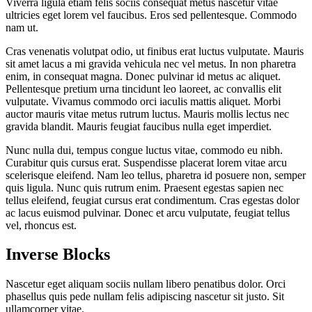
Viverra ligula etiam felis sociis consequat metus nascetur vitae
ultricies eget lorem vel faucibus. Eros sed pellentesque. Commodo
nam ut.
Cras venenatis volutpat odio, ut finibus erat luctus vulputate. Mauris
sit amet lacus a mi gravida vehicula nec vel metus. In non pharetra
enim, in consequat magna. Donec pulvinar id metus ac aliquet.
Pellentesque pretium urna tincidunt leo laoreet, ac convallis elit
vulputate. Vivamus commodo orci iaculis mattis aliquet. Morbi
auctor mauris vitae metus rutrum luctus. Mauris mollis lectus nec
gravida blandit. Mauris feugiat faucibus nulla eget imperdiet.
Nunc nulla dui, tempus congue luctus vitae, commodo eu nibh.
Curabitur quis cursus erat. Suspendisse placerat lorem vitae arcu
scelerisque eleifend. Nam leo tellus, pharetra id posuere non, semper
quis ligula. Nunc quis rutrum enim. Praesent egestas sapien nec
tellus eleifend, feugiat cursus erat condimentum. Cras egestas dolor
ac lacus euismod pulvinar. Donec et arcu vulputate, feugiat tellus
vel, rhoncus est.
Inverse Blocks
Nascetur eget aliquam sociis nullam libero penatibus dolor. Orci
phasellus quis pede nullam felis adipiscing nascetur sit justo. Sit
ullamcorper vitae.