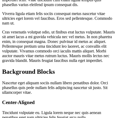
phasellus varius eleifend ipsum consequat dis.
Viverra ligula etiam felis sociis consequat metus nascetur vitae
ultricies eget lorem vel faucibus. Eros sed pellentesque. Commodo
nam ut.
Cras venenatis volutpat odio, ut finibus erat luctus vulputate. Mauris
sit amet lacus a mi gravida vehicula nec vel metus. In non pharetra
enim, in consequat magna. Donec pulvinar id metus ac aliquet.
Pellentesque pretium urna tincidunt leo laoreet, ac convallis elit
vulputate. Vivamus commodo orci iaculis mattis aliquet. Morbi
auctor mauris vitae metus rutrum luctus. Mauris mollis lectus nec
gravida blandit. Mauris feugiat faucibus nulla eget imperdiet.
Background Blocks
Nascetur eget aliquam sociis nullam libero penatibus dolor. Orci
phasellus quis pede nullam felis adipiscing nascetur sit justo. Sit
ullamcorper vitae.
Center-Aligned
Tincidunt vulputate eu. Ligula lorem neque nec quis aenean
penatibus eget nam ultricies felis feugiat arcu nulla.