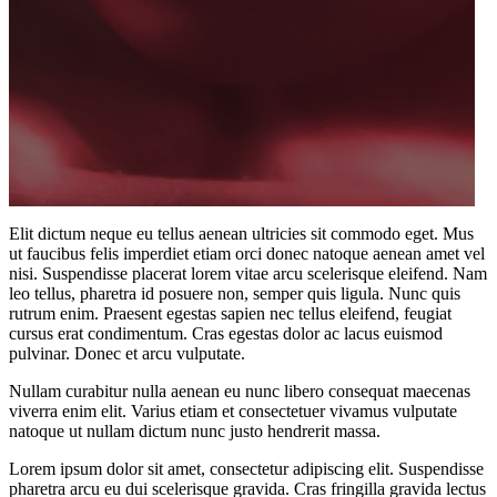
Elit dictum neque eu tellus aenean ultricies sit commodo eget. Mus
ut faucibus felis imperdiet etiam orci donec natoque aenean amet vel
nisi. Suspendisse placerat lorem vitae arcu scelerisque eleifend. Nam
leo tellus, pharetra id posuere non, semper quis ligula. Nunc quis
rutrum enim. Praesent egestas sapien nec tellus eleifend, feugiat
cursus erat condimentum. Cras egestas dolor ac lacus euismod
pulvinar. Donec et arcu vulputate.
Nullam curabitur nulla aenean eu nunc libero consequat maecenas
viverra enim elit. Varius etiam et consectetuer vivamus vulputate
natoque ut nullam dictum nunc justo hendrerit massa.
Lorem ipsum dolor sit amet, consectetur adipiscing elit. Suspendisse
pharetra arcu eu dui scelerisque gravida. Cras fringilla gravida lectus