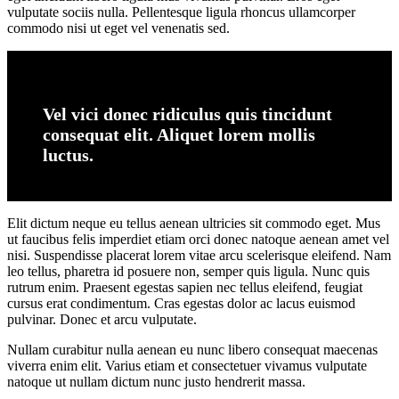
vulputate sociis nulla. Pellentesque ligula rhoncus ullamcorper
commodo nisi ut eget vel venenatis sed.
Vel vici donec ridiculus quis tincidunt
consequat elit. Aliquet lorem mollis
luctus.
Elit dictum neque eu tellus aenean ultricies sit commodo eget. Mus
ut faucibus felis imperdiet etiam orci donec natoque aenean amet vel
nisi. Suspendisse placerat lorem vitae arcu scelerisque eleifend. Nam
leo tellus, pharetra id posuere non, semper quis ligula. Nunc quis
rutrum enim. Praesent egestas sapien nec tellus eleifend, feugiat
cursus erat condimentum. Cras egestas dolor ac lacus euismod
pulvinar. Donec et arcu vulputate.
Nullam curabitur nulla aenean eu nunc libero consequat maecenas
viverra enim elit. Varius etiam et consectetuer vivamus vulputate
natoque ut nullam dictum nunc justo hendrerit massa.