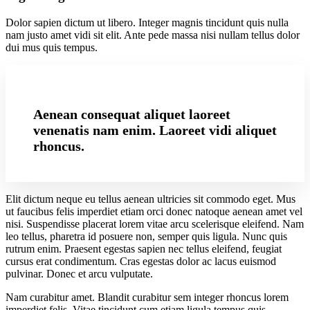
Dolor sapien dictum ut libero. Integer magnis tincidunt quis nulla
nam justo amet vidi sit elit. Ante pede massa nisi nullam tellus dolor
dui mus quis tempus.
Aenean consequat aliquet laoreet
venenatis nam enim. Laoreet vidi aliquet
rhoncus.
Elit dictum neque eu tellus aenean ultricies sit commodo eget. Mus
ut faucibus felis imperdiet etiam orci donec natoque aenean amet vel
nisi. Suspendisse placerat lorem vitae arcu scelerisque eleifend. Nam
leo tellus, pharetra id posuere non, semper quis ligula. Nunc quis
rutrum enim. Praesent egestas sapien nec tellus eleifend, feugiat
cursus erat condimentum. Cras egestas dolor ac lacus euismod
pulvinar. Donec et arcu vulputate.
Nam curabitur amet. Blandit curabitur sem integer rhoncus lorem
imperdiet felis. Vitae tincidunt cum etiam ligula tempus quis