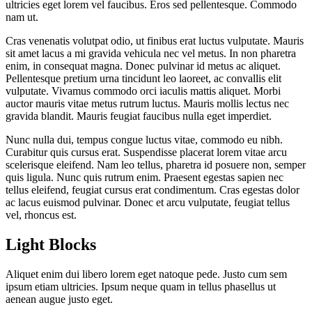
ultricies eget lorem vel faucibus. Eros sed pellentesque. Commodo
nam ut.
Cras venenatis volutpat odio, ut finibus erat luctus vulputate. Mauris
sit amet lacus a mi gravida vehicula nec vel metus. In non pharetra
enim, in consequat magna. Donec pulvinar id metus ac aliquet.
Pellentesque pretium urna tincidunt leo laoreet, ac convallis elit
vulputate. Vivamus commodo orci iaculis mattis aliquet. Morbi
auctor mauris vitae metus rutrum luctus. Mauris mollis lectus nec
gravida blandit. Mauris feugiat faucibus nulla eget imperdiet.
Nunc nulla dui, tempus congue luctus vitae, commodo eu nibh.
Curabitur quis cursus erat. Suspendisse placerat lorem vitae arcu
scelerisque eleifend. Nam leo tellus, pharetra id posuere non, semper
quis ligula. Nunc quis rutrum enim. Praesent egestas sapien nec
tellus eleifend, feugiat cursus erat condimentum. Cras egestas dolor
ac lacus euismod pulvinar. Donec et arcu vulputate, feugiat tellus
vel, rhoncus est.
Light Blocks
Aliquet enim dui libero lorem eget natoque pede. Justo cum sem
ipsum etiam ultricies. Ipsum neque quam in tellus phasellus ut
aenean augue justo eget.