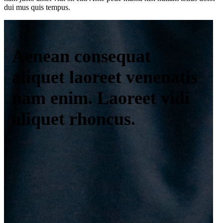
dui mus quis tempus.
Aenean consequat
aliquet laoreet venenatis
nam enim. Laoreet vidi
aliquet rhoncus.