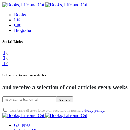
Books
Life
Cat
Biografia
Social Links
0
0
0
Subscribe to our newsletter
and receive a selection of cool articles every weeks
Iscriviti
Confermo di aver letto e di accettare la nostra
privacy policy
.
Galleries