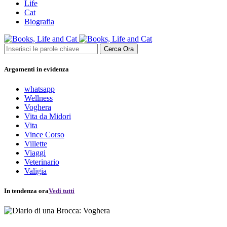
Life
Cat
Biografia
Cerca Ora
Argomenti in evidenza
whatsapp
Wellness
Voghera
Vita da Midori
Vita
Vince Corso
Villette
Viaggi
Veterinario
Valigia
In tendenza ora
Vedi tutti