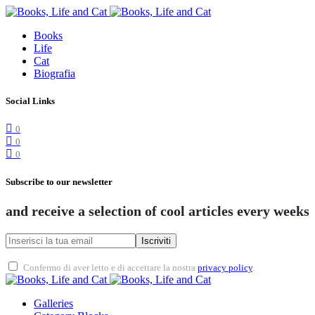
Books
Life
Cat
Biografia
Social Links
0
0
0
Subscribe to our newsletter
and receive a selection of cool articles every weeks
Iscriviti
Confermo di aver letto e di accettare la nostra
privacy policy
.
Galleries