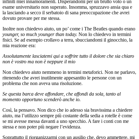
infiniti miei innamoramenti. Disperandomi per un brutto voto o un
esame universitario non superato. Insomma, spruzzavo ansia qua e
la lasciando a secco il serbatoio di sana preoccupazione che avrei
dovuto provare per me stessa.
Inoltre non chiedevo aiuto, un po’ come i The Beatles quando erano
younger, so much younger than today.
Non lo chiedevo in termini
fisici. Se ad esempio crollavo a terra, sbucciandomi il ginocchio, la
mia reazione era:
Assolutamente lasciatemi qui a soffrire tutto il dolore che sia chiaro
non è vostro ma non è neppure il mio
Non chiedevo aiuto nemmeno in termini metaforici. Non ne parlavo,
ritenendo che avrei inutilmente appesantito le persone con un
problema che non aveva una risoluzione.
Se questa barca deve affondare, che affondi da sola, tanto al
momento opportuno scenderò anche io.
Così, la pensavo. Non dico che io adesso sia bravissima a chiedere
aiuto, ma l’utilizzo sempre più costante della sedia a rotelle è come
se mi avesse messa davanti a uno specchio. A fare i conti con me
stessa e non poter più negare l’evidenza.
Soprattutto il riorganizzarmi con un ausilio che, devo ammettere, mi