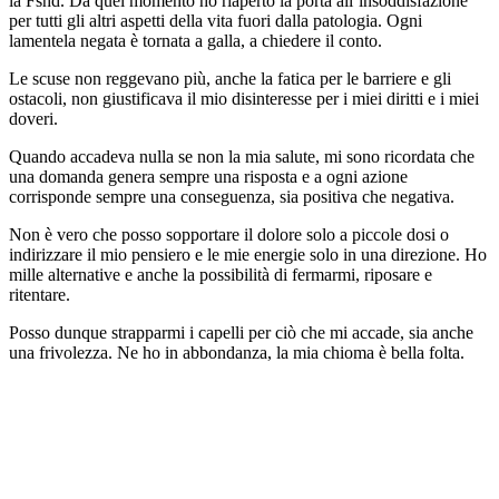
la Fshd. Da quel momento ho riaperto la porta all’insoddisfazione
per tutti gli altri aspetti della vita fuori dalla patologia. Ogni
lamentela negata è tornata a galla, a chiedere il conto.
Le scuse non reggevano più, anche la fatica per le barriere e gli
ostacoli, non giustificava il mio disinteresse per i miei diritti e i miei
doveri.
Quando accadeva nulla se non la mia salute, mi sono ricordata che
una domanda genera sempre una risposta e a ogni azione
corrisponde sempre una conseguenza, sia positiva che negativa.
Non è vero che posso sopportare il dolore solo a piccole dosi o
indirizzare il mio pensiero e le mie energie solo in una direzione. Ho
mille alternative e anche la possibilità di fermarmi, riposare e
ritentare.
Posso dunque strapparmi i capelli per ciò che mi accade, sia anche
una frivolezza. Ne ho in abbondanza, la mia chioma è bella folta.