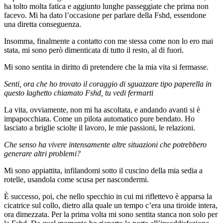
ha tolto molta fatica e aggiunto lunghe passeggiate che prima non
facevo. Mi ha dato l’occasione per parlare della Fshd, essendone
una diretta conseguenza.
Insomma, finalmente a contatto con me stessa come non lo ero mai
stata, mi sono però dimenticata di tutto il resto, al di fuori.
Mi sono sentita in diritto di pretendere che la mia vita si fermasse.
Senti, ora che ho trovato il coraggio di sguazzare tipo paperella in
questo laghetto chiamato Fshd, tu vedi fermarti
La vita, ovviamente, non mi ha ascoltata, e andando avanti si è
impapocchiata. Come un pilota automatico pure bendato. Ho
lasciato a briglie sciolte il lavoro, le mie passioni, le relazioni.
Che senso ha vivere intensamente altre situazioni che potrebbero
generare altri problemi?
Mi sono appiattita, infilandomi sotto il cuscino della mia sedia a
rotelle, usandola come scusa per nascondermi.
È successo, poi, che nello specchio in cui mi riflettevo è apparsa la
cicatrice sul collo, dietro alla quale un tempo c’era una tiroide intera,
ora dimezzata. Per la prima volta mi sono sentita stanca non solo per