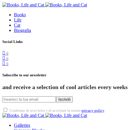
Books
Life
Cat
Biografia
Social Links
0
0
0
Subscribe to our newsletter
and receive a selection of cool articles every weeks
Iscriviti
Confermo di aver letto e di accettare la nostra
privacy policy
.
Galleries