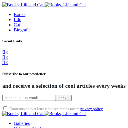
Books
Life
Cat
Biografia
Social Links
0
0
0
Subscribe to our newsletter
and receive a selection of cool articles every weeks
Iscriviti
Confermo di aver letto e di accettare la nostra
privacy policy
.
Galleries