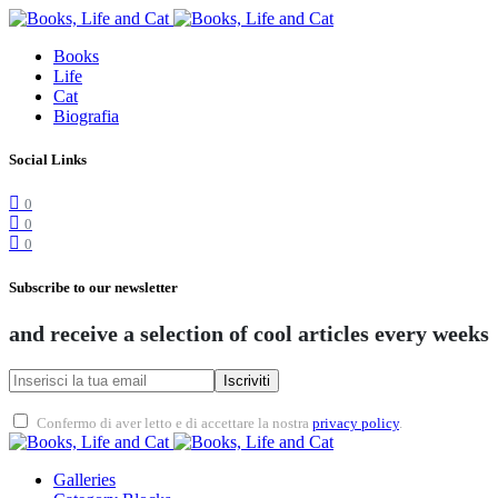
Books
Life
Cat
Biografia
Social Links
0
0
0
Subscribe to our newsletter
and receive a selection of cool articles every weeks
Iscriviti
Confermo di aver letto e di accettare la nostra
privacy policy
.
Galleries