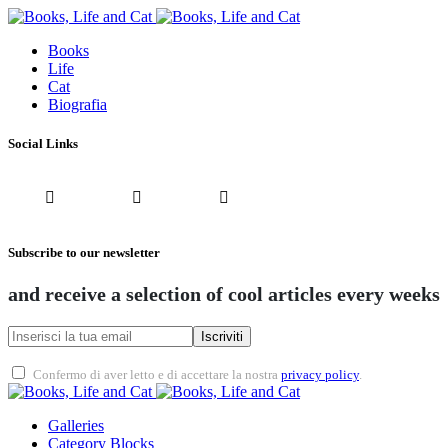
Books
Life
Cat
Biografia
Social Links
Subscribe to our newsletter
and receive a selection of cool articles every weeks
Iscriviti
Confermo di aver letto e di accettare la nostra
privacy policy
.
Galleries
Category Blocks